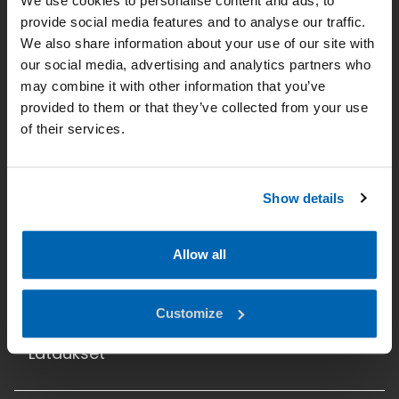
We use cookies to personalise content and ads, to
provide social media features and to analyse our traffic.
We also share information about your use of our site with
Yritys
our social media, advertising and analytics partners who
Uutiset
may combine it with other information that you’ve
provided to them or that they’ve collected from your use
Yhteystiedot
of their services.
Tietosuoja
Etusivu
Show details
Käyttöalueet
Allow all
Tuotteet
Valaistussuunnittelu
Customize
Lataukset