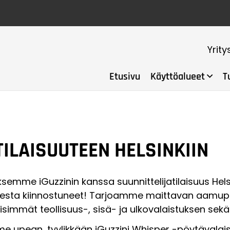
Yrity
Etusivu
Käyttöalueet
T
ILAISUUTEEN HELSINKIIN
yksemme iGuzzinin kanssa suunnittelijatilaisuus Hels
tuksesta kiinnostuneet! Tarjoamme maittavan aam
isimmät teollisuus-, sisä- ja ulkovalaistuksen sekä
e upean, tyylikkään iGuzzini Whisper -pöytävalai