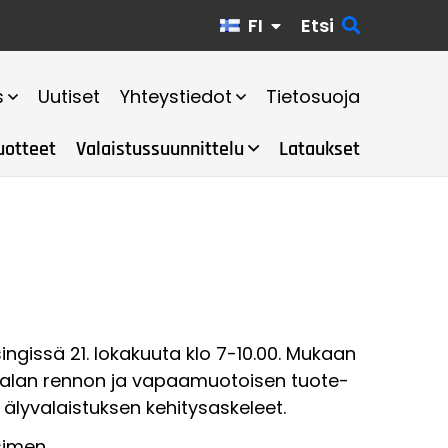
FI
Etsi
s
Uutiset
Yhteystiedot
Tietosuoja
uotteet
Valaistussuunnittelu
Lataukset
ingissä 21. lokakuuta klo 7-10.00. Mukaan
upalan rennon ja vapaamuotoisen tuote-
 älyvalaistuksen kehitysaskeleet.
simen.