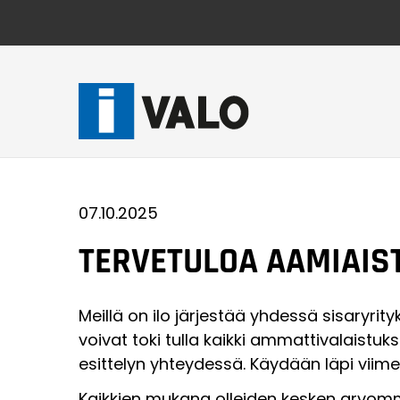
Skip
to
content
07.10.2025
TERVETULOA AAMIAIST
Meillä on ilo järjestää yhdessä sisaryrit
voivat toki tulla kaikki ammattivalais
esittelyn yhteydessä. Käydään läpi viime
Kaikkien mukana olleiden kesken arvomm