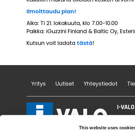
Ilmoittaudu pian!
Aika: Ti 21. lokakuuta, klo 7.00-10.00
Paikka: iGuzzini Finland & Baltic Oy, Ester
Kutsun voit ladata
tästä
!
Yritys
Uutiset
Yhteystiedot
Ti
I-VALO
Tehtaan
FINLAN
This website uses cookie