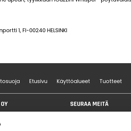
inportti 1, FI-00240 HELSINKI
etosuoja
Etusivu
Käyttöalueet
Tuotteet
 OY
SEURAA MEITÄ
tie 3 b, 14500 IITTALA,
D
s