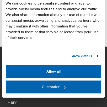
UTNÄMNING
We use cookies to personalise content and ads, to
provide social media features and to analyse our traffic.
11.01.2022
We also share information about your use of our site with
our social media, advertising and analytics partners who
VÄLKOMMEN TILL ELMÄSSAN NORR 2019
may combine it with other information that you’ve
provided to them or that they’ve collected from your use
11.09.2019
of their services.
Show details
Företag
Kontakt
Allow all
Nyheter
Customize
Dataskydd
Hem