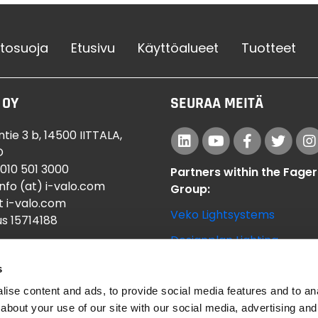
etosuoja
Etusivu
Käyttöalueet
Tuotteet
 OY
SEURAA MEITÄ
tie 3 b, 14500 IITTALA,
D
 010 501 3000
Partners within the Fager
info (at) i-valo.com
Group:
t i-valo.com
Veko Lightsystems
s 15714188
Designplan Lighting
s
ise content and ads, to provide social media features and to anal
about your use of our site with our social media, advertising and