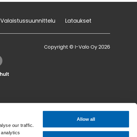
Valaistussuunnittelu
Lataukset
Copyright © I-Valo Oy 2026
hult
Allow all
yse our traffic.
 analytics