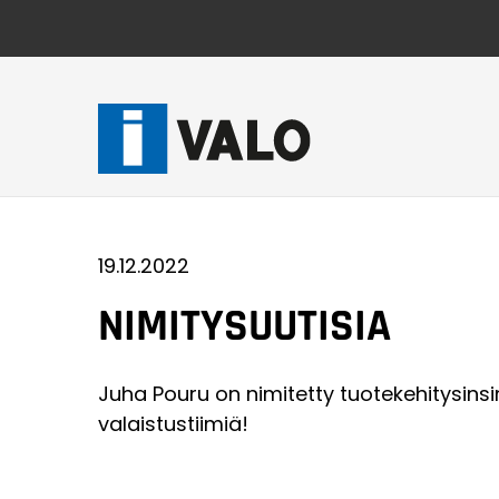
Skip
to
content
19.12.2022
NIMITYSUUTISIA
Juha Pouru on nimitetty tuotekehitysinsi
valaistustiimiä!