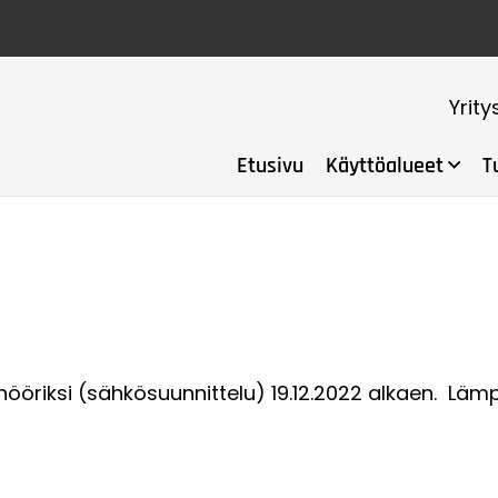
Yrity
Etusivu
Käyttöalueet
T
nööriksi (sähkösuunnittelu) 19.12.2022 alkaen. Läm