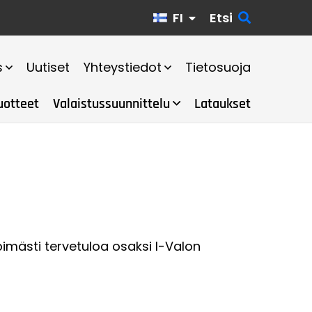
FI
Etsi
s
Uutiset
Yhteystiedot
Tietosuoja
uotteet
Valaistussuunnittelu
Lataukset
pimästi tervetuloa osaksi I-Valon