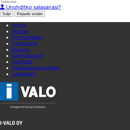
Unohditko salasanasi?
Sulje
Yritys
Uutiset
Yhteystiedot
Tietosuoja
Etusivu
Käyttöalueet
Tuotteet
Valaistussuunnittelu
Lataukset
I-VALO OY