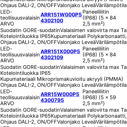
Ohjaus
DALI-2, ON/OFF
Valonjako
Leveä
Värilämpötil
LED-
Paneeliliitin
ARR151W000P5
teollisuusvalaisin
(IP68) (5 ×
84
4302100
ARVO
2,5 mm²)
Suodatin
GORE-suodatin
Valaisimen valovirta max Ta
Kotelointiluokka
IP65
Kupumateriaali
Polykarbonaatti,
Ohjaus
DALI-2, ON/OFF
Valonjako
Leveä
Värilämpötil
LED-
Paneeliliitin
ARR151X000P5
teollisuusvalaisin
(IP68) (5 ×
84
4302109
ARVO
2,5 mm²)
Suodatin
GORE-suodatin
Valaisimen valovirta max Ta
Kotelointiluokka
IP65
Kupumateriaali
Mikroprismakuvioitu akryyli (PMMA)
Ohjaus
DALI-2, ON/OFF
Valonjako
Leveä
Värilämpötil
LED-
Paneeliliitin
ARR15W000P5
teollisuusvalaisin
(IP68) (5 ×
59
4300795
ARVO
2,5 mm²)
Suodatin
GORE-suodatin
Valaisimen valovirta max Ta
Kotelointiluokka
IP65
Kupumateriaali
Polykarbonaatti,
Ohjaus
DALI-2, ON/OFF
Valonjako
Leveä
Värilämpötil