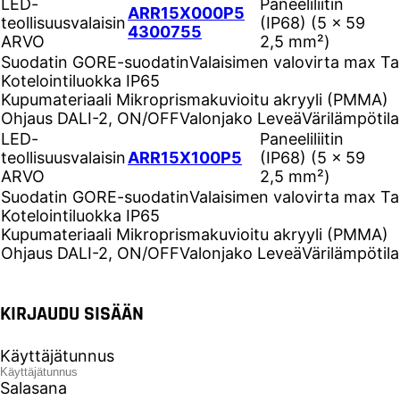
LED-
Paneeliliitin
ARR15X000P5
teollisuusvalaisin
(IP68) (5 ×
59
4300755
ARVO
2,5 mm²)
Suodatin
GORE-suodatin
Valaisimen valovirta max Ta
Kotelointiluokka
IP65
Kupumateriaali
Mikroprismakuvioitu akryyli (PMMA)
Ohjaus
DALI-2, ON/OFF
Valonjako
Leveä
Värilämpötil
LED-
Paneeliliitin
teollisuusvalaisin
ARR15X100P5
(IP68) (5 ×
59
ARVO
2,5 mm²)
Suodatin
GORE-suodatin
Valaisimen valovirta max Ta
Kotelointiluokka
IP65
Kupumateriaali
Mikroprismakuvioitu akryyli (PMMA)
Ohjaus
DALI-2, ON/OFF
Valonjako
Leveä
Värilämpötil
KIRJAUDU SISÄÄN
Käyttäjätunnus
Salasana