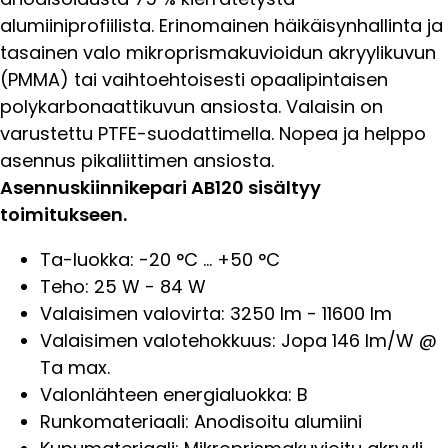
alumiiniprofiilista. Erinomainen häikäisynhallinta ja
tasainen valo mikroprismakuvioidun akryylikuvun
(PMMA) tai vaihtoehtoisesti opaalipintaisen
polykarbonaattikuvun ansiosta. Valaisin on
varustettu PTFE-suodattimella. Nopea ja helppo
asennus pikaliittimen ansiosta.
Asennuskiinnikepari AB120 sisältyy
toimitukseen.
Ta-luokka: -20 °C ... +50 °C
Teho: 25 W - 84 W
Valaisimen valovirta: 3250 lm - 11600 lm
Valaisimen valotehokkuus: Jopa 146 lm/W @
Ta max.
Valonlähteen energialuokka: B
Runkomateriaali: Anodisoitu alumiini