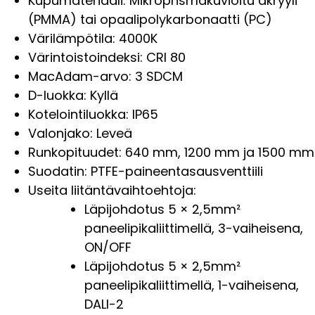
Kupumateriaali: Mikroprismakuvioitu akryyli
(PMMA) tai opaalipolykarbonaatti (PC)
Värilämpötila: 4000K
Värintoistoindeksi: CRI 80
MacAdam-arvo: 3 SDCM
D-luokka: Kyllä
Kotelointiluokka: IP65
Valonjako: Leveä
Runkopituudet: 640 mm, 1200 mm ja 1500 mm
Suodatin: PTFE-paineentasausventtiili
Useita liitäntävaihtoehtoja:
Läpijohdotus 5 × 2,5mm²
paneelipikaliittimellä, 3-vaiheisena,
ON/OFF
Läpijohdotus 5 × 2,5mm²
paneelipikaliittimellä, 1-vaiheisena,
DALI-2