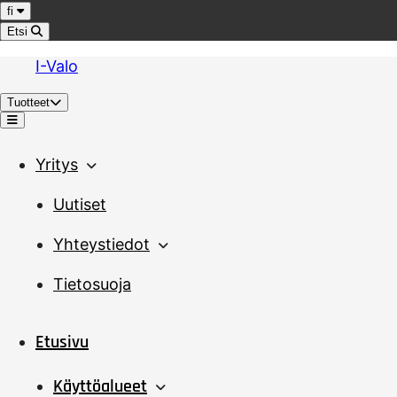
Hyppää sisältöön
Kieli
fi
Etsi
I-Valo
Tuotteet
Valikko
Yritys
Uutiset
Yhteystiedot
Tietosuoja
Etusivu
Käyttöalueet