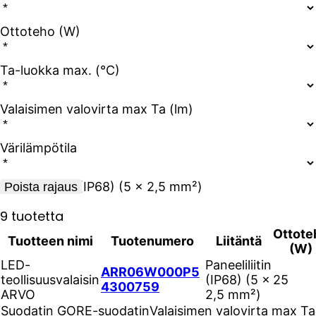
Ottoteho (W)
Ta-luokka max. (°C)
Valaisimen valovirta max Ta (lm)
Värilämpötila
X
Paneeliliitin (IP68) (5 × 2,5 mm²)
Poista rajaus
9 tuotetta
Ottote
Tuotteen nimi
Tuotenumero
Liitäntä
(W)
LED-
Paneeliliitin
ARR06W000P5
teollisuusvalaisin
(IP68) (5 ×
25
4300759
ARVO
2,5 mm²)
Suodatin
GORE-suodatin
Valaisimen valovirta max Ta