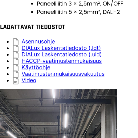
Paneeliliitin 3 × 2,5mm², ON/OFF
Paneeliliitin 5 × 2,5mm², DALI-2
LADATTAVAT TIEDOSTOT
Asennusohje
DIALux Laskentatiedosto (.ldt)
DIALux Laskentatiedosto (.uld)
HACCP-vaatimustenmukaisuus
Käyttöohje
Vaatimustenmukaisuusvakuutus
Video