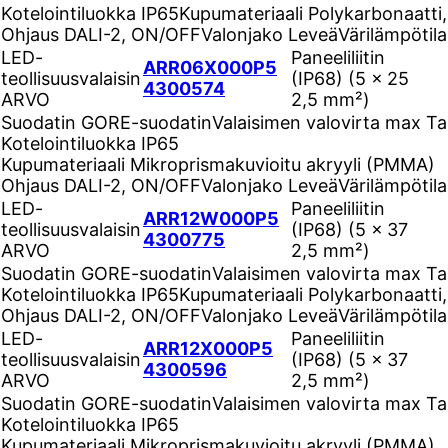
Kotelointiluokka
IP65
Kupumateriaali
Polykarbonaatti,
Ohjaus
DALI-2, ON/OFF
Valonjako
Leveä
Värilämpötil
LED-
Paneeliliitin
ARR06X000P5
teollisuusvalaisin
(IP68) (5 ×
25
4300574
ARVO
2,5 mm²)
Suodatin
GORE-suodatin
Valaisimen valovirta max Ta
Kotelointiluokka
IP65
Kupumateriaali
Mikroprismakuvioitu akryyli (PMMA)
Ohjaus
DALI-2, ON/OFF
Valonjako
Leveä
Värilämpötil
LED-
Paneeliliitin
ARR12W000P5
teollisuusvalaisin
(IP68) (5 ×
37
4300775
ARVO
2,5 mm²)
Suodatin
GORE-suodatin
Valaisimen valovirta max Ta
Kotelointiluokka
IP65
Kupumateriaali
Polykarbonaatti,
Ohjaus
DALI-2, ON/OFF
Valonjako
Leveä
Värilämpötil
LED-
Paneeliliitin
ARR12X000P5
teollisuusvalaisin
(IP68) (5 ×
37
4300596
ARVO
2,5 mm²)
Suodatin
GORE-suodatin
Valaisimen valovirta max Ta
Kotelointiluokka
IP65
Kupumateriaali
Mikroprismakuvioitu akryyli (PMMA)