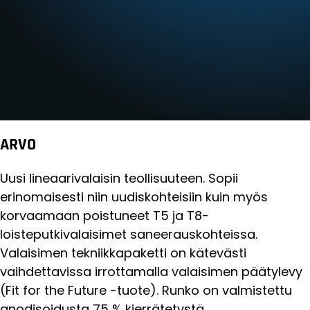
ARVO
Uusi lineaarivalaisin teollisuuteen. Sopii
erinomaisesti niin uudiskohteisiin kuin myös
korvaamaan poistuneet T5 ja T8-
loisteputkivalaisimet saneerauskohteissa.
Valaisimen tekniikkapaketti on kätevästi
vaihdettavissa irrottamalla valaisimen päätylevy
(Fit for the Future -tuote). Runko on valmistettu
anodisoidusta 75 % kierrätetystä