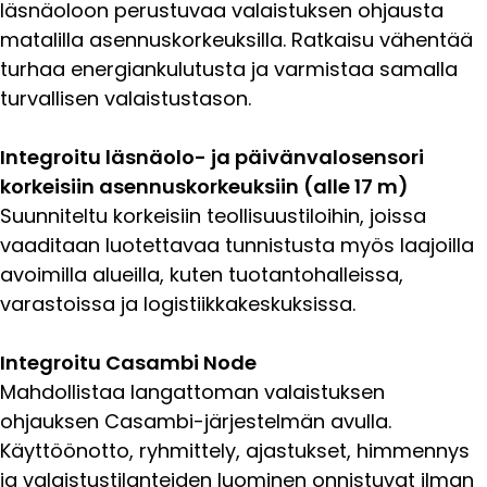
läsnäoloon perustuvaa valaistuksen ohjausta
matalilla asennuskorkeuksilla. Ratkaisu vähentää
turhaa energiankulutusta ja varmistaa samalla
turvallisen valaistustason.
Integroitu läsnäolo- ja päivänvalosensori
korkeisiin asennuskorkeuksiin (alle 17 m)
Suunniteltu korkeisiin teollisuustiloihin, joissa
vaaditaan luotettavaa tunnistusta myös laajoilla
avoimilla alueilla, kuten tuotantohalleissa,
varastoissa ja logistiikkakeskuksissa.
Integroitu Casambi Node
Mahdollistaa langattoman valaistuksen
ohjauksen Casambi-järjestelmän avulla.
Käyttöönotto, ryhmittely, ajastukset, himmennys
ja valaistustilanteiden luominen onnistuvat ilman