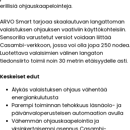
erillisiä ohjauskaapelointeja.
ARVO Smart tarjoaa skaalautuvan langattoman
valaistuksen ohjauksen vaativiin käyttökohteisiin.
Sensorilla varustetut versiot voidaan liittää
Casambi-verkkoon, jossa voi olla jopa 250 nodea.
Luotettava valaisimien välinen langaton
tiedonsiirto toimii noin 30 metrin etäisyydelle asti.
Keskeiset edut
Älykäs valaistuksen ohjaus vähentää
energiankulutusta
Parempi toiminnan tehokkuus läsnäolo- ja
päivänvaloperusteisen automaation avulla
Vähemmän ohjauskaapelointia ja
yksinkertaisempi asennus Casambi-