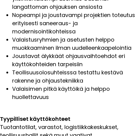
langattoman ohjauksen ansiosta
Nopeampi ja joustavampi projektien toteutus
erityisesti saneeraus- ja
modernisointikohteissa
Valaistusryhmien ja asetusten helppo
muokkaaminen ilman uudelleenkaapelointia
Joustavat älykkäät ohjausvaihtoehdot eri
käyttökohteiden tarpeisiin
Teollisuusolosuhteisssa testattu kestävä
rakenne ja ohjaustekniikka
Valaisimen pitkä käyttöikä ja helppo
huollettavuus
Tyypilliset käyttökohteet
Tuotantotilat, varastot, logistiikkakeskukset,
teollisuushallit sekä muut vaativat