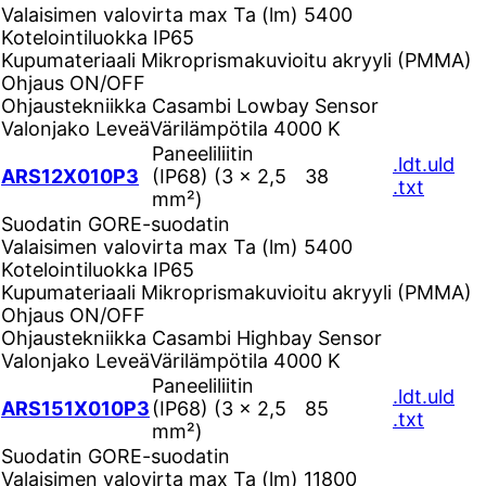
Valaisimen valovirta max Ta (lm)
5400
Kotelointiluokka
IP65
Kupumateriaali
Mikroprismakuvioitu akryyli (PMMA)
Ohjaus
ON/OFF
Ohjaustekniikka
Casambi Lowbay Sensor
Valonjako
Leveä
Värilämpötila
4000 K
Paneeliliitin
.ldt
.uld
ARS12X010P3
(IP68) (3 × 2,5
38
.txt
mm²)
Suodatin
GORE-suodatin
Valaisimen valovirta max Ta (lm)
5400
Kotelointiluokka
IP65
Kupumateriaali
Mikroprismakuvioitu akryyli (PMMA)
Ohjaus
ON/OFF
Ohjaustekniikka
Casambi Highbay Sensor
Valonjako
Leveä
Värilämpötila
4000 K
Paneeliliitin
.ldt
.uld
ARS151X010P3
(IP68) (3 × 2,5
85
.txt
mm²)
Suodatin
GORE-suodatin
Valaisimen valovirta max Ta (lm)
11800