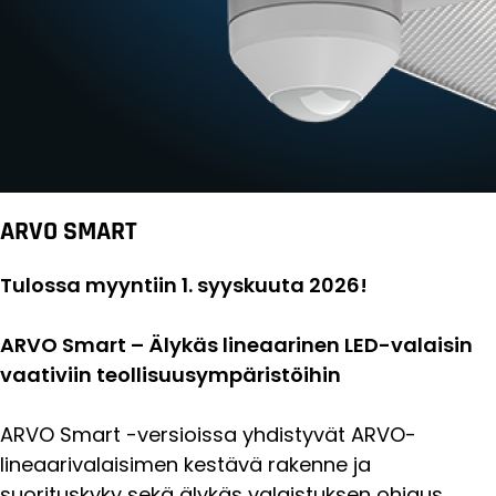
ARVO SMART
Tulossa myyntiin 1. syyskuuta 2026!
ARVO Smart – Älykäs lineaarinen LED-valaisin
vaativiin teollisuusympäristöihin
ARVO Smart -versioissa yhdistyvät ARVO-
lineaarivalaisimen kestävä rakenne ja
suorituskyky sekä älykäs valaistuksen ohjaus.