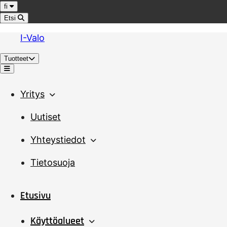
Hyppää sisältöön
Kieli
fi
Etsi
I-Valo
Tuotteet
Valikko
Yritys
Uutiset
Yhteystiedot
Tietosuoja
Etusivu
Käyttöalueet