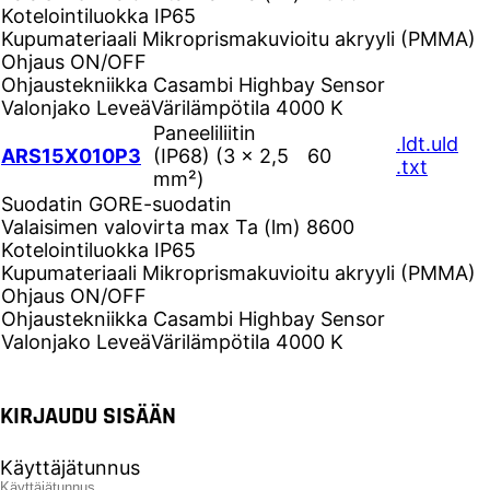
Kotelointiluokka
IP65
Kupumateriaali
Mikroprismakuvioitu akryyli (PMMA)
Ohjaus
ON/OFF
Ohjaustekniikka
Casambi Highbay Sensor
Valonjako
Leveä
Värilämpötila
4000 K
Paneeliliitin
.ldt
.uld
ARS15X010P3
(IP68) (3 × 2,5
60
.txt
mm²)
Suodatin
GORE-suodatin
Valaisimen valovirta max Ta (lm)
8600
Kotelointiluokka
IP65
Kupumateriaali
Mikroprismakuvioitu akryyli (PMMA)
Ohjaus
ON/OFF
Ohjaustekniikka
Casambi Highbay Sensor
Valonjako
Leveä
Värilämpötila
4000 K
KIRJAUDU SISÄÄN
Käyttäjätunnus