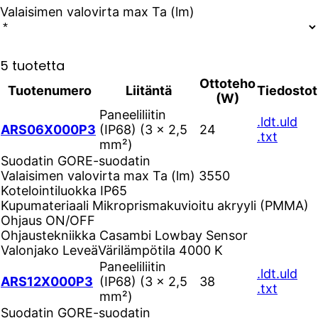
Valaisimen valovirta max Ta (lm)
5 tuotetta
Ottoteho
Tuotenumero
Liitäntä
Tiedostot
(W)
Paneeliliitin
.ldt
.uld
ARS06X000P3
(IP68) (3 × 2,5
24
.txt
mm²)
Suodatin
GORE-suodatin
Valaisimen valovirta max Ta (lm)
3550
Kotelointiluokka
IP65
Kupumateriaali
Mikroprismakuvioitu akryyli (PMMA)
Ohjaus
ON/OFF
Ohjaustekniikka
Casambi Lowbay Sensor
Valonjako
Leveä
Värilämpötila
4000 K
Paneeliliitin
.ldt
.uld
ARS12X000P3
(IP68) (3 × 2,5
38
.txt
mm²)
Suodatin
GORE-suodatin