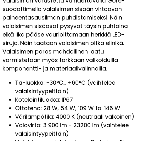
Valaisin on varustettu vaihdettavalla Gore-
suodattimella valaisimen sisään virtaavan
paineentasausilman puhdistamiseksi. Näin
valaisimen sisäosat pysyvät täysin puhtaina
eikä lika pääse vaurioittamaan herkkiä LED-
siruja. Näin taataan valaisimen pitkä elinikä.
Valaisimen paras mahdollinen laatu
varmistetaan myös tarkkaan valikoiduilla
komponentti- ja materiaalivalinnoilla.
Ta-luokka: -30°C... +60°C (vaihtelee
valaisintyypeittäin)
Kotelointiluokka: IP67
Ottoteho: 28 W, 54 W, 109 W tai 146 W
Värilämpötila: 4000 K (neutraali valkoinen)
Valovirta: 3 900 lm - 23200 lm (vaihtelee
valaisintyypeittäin)