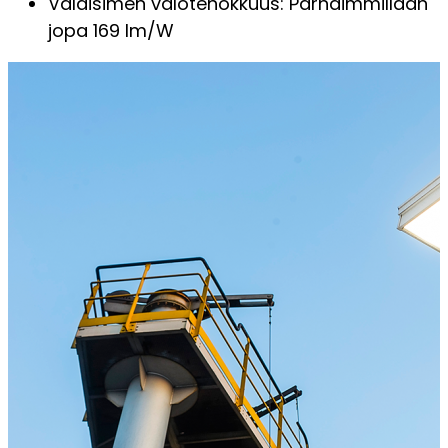
Valaisimen valotehokkuus: Parhaimmillaan
jopa 169 lm/W