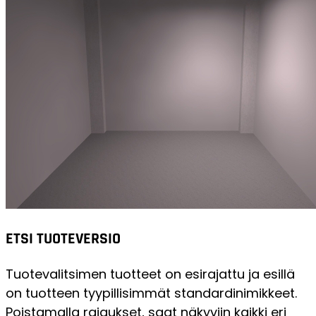
ETSI TUOTEVERSIO
Tuotevalitsimen tuotteet on esirajattu ja esillä
on tuotteen tyypillisimmät standardinimikkeet.
Poistamalla rajaukset, saat näkyviin kaikki eri