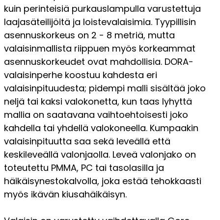
kuin perinteisiä purkauslampulla varustettuja
laajasäteilijöitä ja loistevalaisimia. Tyypillisin
asennuskorkeus on 2 - 8 metriä, mutta
valaisinmallista riippuen myös korkeammat
asennuskorkeudet ovat mahdollisia. DORA-
valaisinperhe koostuu kahdesta eri
valaisinpituudesta; pidempi malli sisältää joko
neljä tai kaksi valokonetta, kun taas lyhyttä
mallia on saatavana vaihtoehtoisesti joko
kahdella tai yhdellä valokoneella. Kumpaakin
valaisinpituutta saa sekä leveällä että
keskileveällä valonjaolla. Leveä valonjako on
toteutettu PMMA, PC tai tasolasilla ja
häikäisynestokalvolla, joka estää tehokkaasti
myös ikävän kiusahäikäisyn.