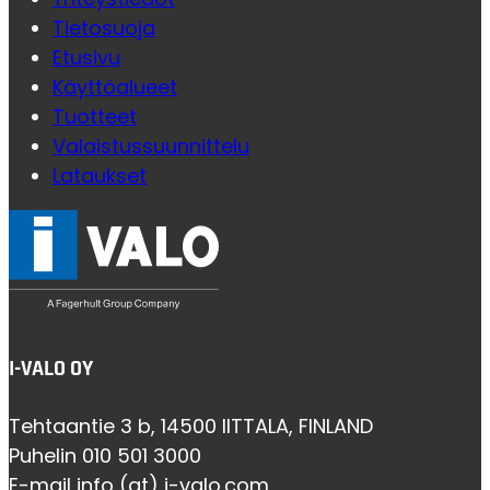
Tietosuoja
Etusivu
Käyttöalueet
Tuotteet
Valaistussuunnittelu
Lataukset
I-VALO OY
Tehtaantie 3 b, 14500 IITTALA, FINLAND
Puhelin 010 501 3000
E-mail info (at) i-valo.com