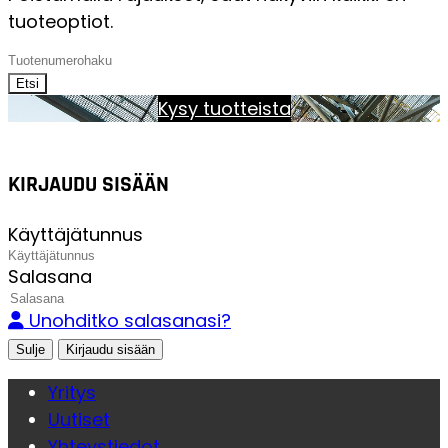
tuoteoptiot.
Etsi
Kysy tuotteista
KIRJAUDU SISÄÄN
Käyttäjätunnus
Salasana
Unohditko salasanasi?
Sulje
Yritys
Uutiset
Yhteystiedot