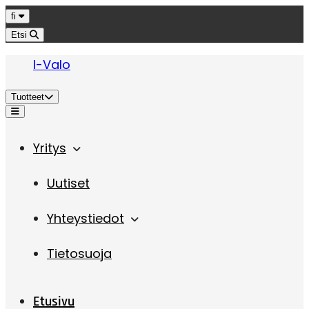
Hyppää sisältöön
Kieli
fi
Etsi
I-Valo
Tuotteet
Valikko
Yritys
Uutiset
Yhteystiedot
Tietosuoja
Etusivu