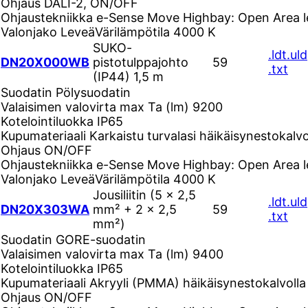
Ohjaus
DALI-2, ON/OFF
Ohjaustekniikka
e-Sense Move Highbay: Open Area l
Valonjako
Leveä
Värilämpötila
4000 K
SUKO-
.ldt
.uld
DN20X000WB
pistotulppajohto
59
.txt
(IP44) 1,5 m
Suodatin
Pölysuodatin
Valaisimen valovirta max Ta (lm)
9200
Kotelointiluokka
IP65
Kupumateriaali
Karkaistu turvalasi häikäisynestokalvo
Ohjaus
ON/OFF
Ohjaustekniikka
e-Sense Move Highbay: Open Area l
Valonjako
Leveä
Värilämpötila
4000 K
Jousiliitin (5 × 2,5
.ldt
.uld
DN20X303WA
mm² + 2 × 2,5
59
.txt
mm²)
Suodatin
GORE-suodatin
Valaisimen valovirta max Ta (lm)
9400
Kotelointiluokka
IP65
Kupumateriaali
Akryyli (PMMA) häikäisynestokalvolla
Ohjaus
ON/OFF