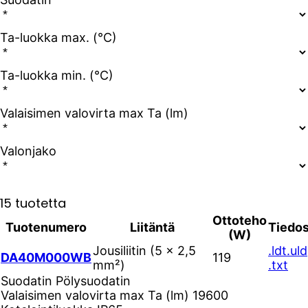
Ta-luokka max. (°C)
Ta-luokka min. (°C)
Valaisimen valovirta max Ta (lm)
Valonjako
15 tuotetta
Ottoteho
Tuotenumero
Liitäntä
Tiedos
(W)
Jousiliitin (5 × 2,5
.ldt
.uld
DA40M000WB
119
mm²)
.txt
Suodatin
Pölysuodatin
Valaisimen valovirta max Ta (lm)
19600