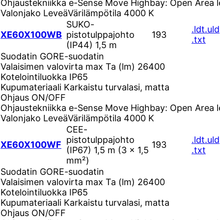
Ohjaustekniikka
e-Sense Move Highbay: Open Area l
Valonjako
Leveä
Värilämpötila
4000 K
SUKO-
.ldt
.uld
XE60X100WB
pistotulppajohto
193
.txt
(IP44) 1,5 m
Suodatin
GORE-suodatin
Valaisimen valovirta max Ta (lm)
26400
Kotelointiluokka
IP65
Kupumateriaali
Karkaistu turvalasi, matta
Ohjaus
ON/OFF
Ohjaustekniikka
e-Sense Move Highbay: Open Area l
Valonjako
Leveä
Värilämpötila
4000 K
CEE-
pistotulppajohto
.ldt
.uld
XE60X100WF
193
(IP67) 1,5 m (3 × 1,5
.txt
mm²)
Suodatin
GORE-suodatin
Valaisimen valovirta max Ta (lm)
26400
Kotelointiluokka
IP65
Kupumateriaali
Karkaistu turvalasi, matta
Ohjaus
ON/OFF