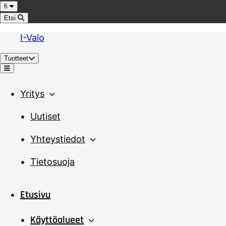
Hyppää sisältöön
Kieli
fi
Etsi
I-Valo
Tuotteet
Valikko
Yritys
Uutiset
Yhteystiedot
Tietosuoja
Etusivu
Käyttöalueet