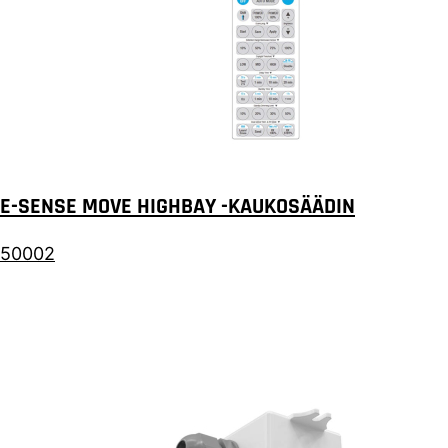
E-SENSE MOVE HIGHBAY -KAUKOSÄÄDIN
50002