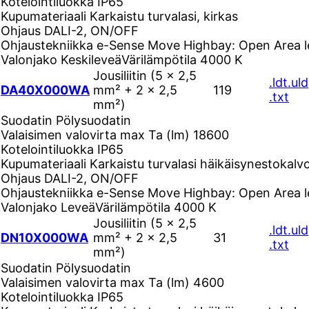
Kotelointiluokka
IP65
Kupumateriaali
Karkaistu turvalasi, kirkas
Ohjaus
DALI-2, ON/OFF
Ohjaustekniikka
e-Sense Move Highbay: Open Area l
Valonjako
Keskileveä
Värilämpötila
4000 K
Jousiliitin (5 × 2,5
.ldt
.uld
DA40X000WA
mm² + 2 × 2,5
119
.txt
mm²)
Suodatin
Pölysuodatin
Valaisimen valovirta max Ta (lm)
18600
Kotelointiluokka
IP65
Kupumateriaali
Karkaistu turvalasi häikäisynestokalvo
Ohjaus
DALI-2, ON/OFF
Ohjaustekniikka
e-Sense Move Highbay: Open Area l
Valonjako
Leveä
Värilämpötila
4000 K
Jousiliitin (5 × 2,5
.ldt
.uld
DN10X000WA
mm² + 2 × 2,5
31
.txt
mm²)
Suodatin
Pölysuodatin
Valaisimen valovirta max Ta (lm)
4600
Kotelointiluokka
IP65