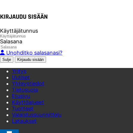
KIRJAUDU SISÄÄN
Käyttäjätunnus
Salasana
Unohditko salasanasi?
Sulje
Yritys
Uutiset
Yhteystiedot
Tietosuoja
Etusivu
Käyttöalueet
Tuotteet
Valaistussuunnittelu
Lataukset