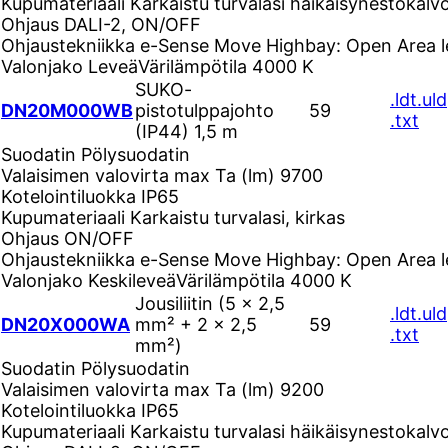
Kupumateriaali
Karkaistu turvalasi häikäisynestokalvo
Ohjaus
DALI-2, ON/OFF
Ohjaustekniikka
e-Sense Move Highbay: Open Area l
Valonjako
Leveä
Värilämpötila
4000 K
SUKO-
.ldt
.uld
DN20M000WB
pistotulppajohto
59
.txt
(IP44) 1,5 m
Suodatin
Pölysuodatin
Valaisimen valovirta max Ta (lm)
9700
Kotelointiluokka
IP65
Kupumateriaali
Karkaistu turvalasi, kirkas
Ohjaus
ON/OFF
Ohjaustekniikka
e-Sense Move Highbay: Open Area l
Valonjako
Keskileveä
Värilämpötila
4000 K
Jousiliitin (5 × 2,5
.ldt
.uld
DN20X000WA
mm² + 2 × 2,5
59
.txt
mm²)
Suodatin
Pölysuodatin
Valaisimen valovirta max Ta (lm)
9200
Kotelointiluokka
IP65
Kupumateriaali
Karkaistu turvalasi häikäisynestokalvo