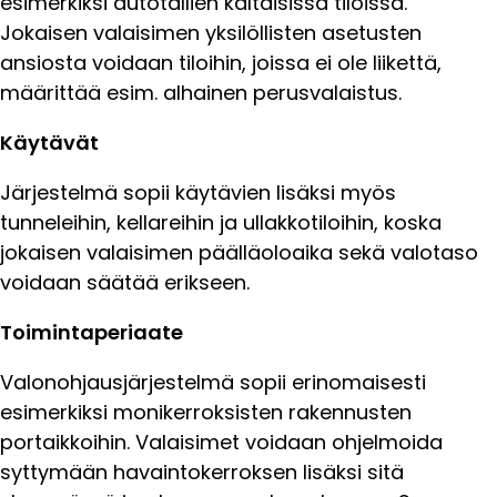
esimerkiksi autotallien kaltaisissa tiloissa.
Jokaisen valaisimen yksilöllisten asetusten
ansiosta voidaan tiloihin, joissa ei ole liikettä,
määrittää esim. alhainen perusvalaistus.
Käytävät
Järjestelmä sopii käytävien lisäksi myös
tunneleihin, kellareihin ja ullakkotiloihin, koska
jokaisen valaisimen päälläoloaika sekä valotaso
voidaan säätää erikseen.
Toimintaperiaate
Valonohjausjärjestelmä sopii erinomaisesti
esimerkiksi monikerroksisten rakennusten
portaikkoihin. Valaisimet voidaan ohjelmoida
syttymään havaintokerroksen lisäksi sitä