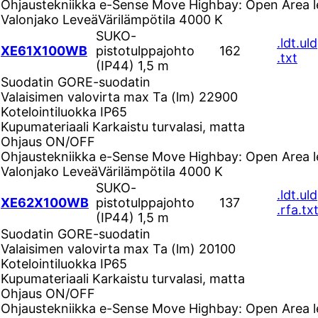
Ohjaustekniikka
e-Sense Move Highbay: Open Area l
Valonjako
Leveä
Värilämpötila
4000 K
SUKO-
.ldt
.uld
XE61X100WB
pistotulppajohto
162
.txt
(IP44) 1,5 m
Suodatin
GORE-suodatin
Valaisimen valovirta max Ta (lm)
22900
Kotelointiluokka
IP65
Kupumateriaali
Karkaistu turvalasi, matta
Ohjaus
ON/OFF
Ohjaustekniikka
e-Sense Move Highbay: Open Area l
Valonjako
Leveä
Värilämpötila
4000 K
SUKO-
.ldt
.uld
XE62X100WB
pistotulppajohto
137
.rfa
.tx
(IP44) 1,5 m
Suodatin
GORE-suodatin
Valaisimen valovirta max Ta (lm)
20100
Kotelointiluokka
IP65
Kupumateriaali
Karkaistu turvalasi, matta
Ohjaus
ON/OFF
Ohjaustekniikka
e-Sense Move Highbay: Open Area l