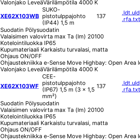
Valonjako
Leveä
Värilämpötila
4000 K
SUKO-
.ldt
.uld
XE62X103WB
pistotulppajohto
137
.rfa
.tx
(IP44) 1,5 m
Suodatin
Pölysuodatin
Valaisimen valovirta max Ta (lm)
20100
Kotelointiluokka
IP65
Kupumateriaali
Karkaistu turvalasi, matta
Ohjaus
ON/OFF
Ohjaustekniikka
e-Sense Move Highbay: Open Area l
Valonjako
Leveä
Värilämpötila
4000 K
CEE-
pistotulppajohto
.ldt
.uld
XE62X103WF
137
(IP67) 1,5 m (3 × 1,5
.rfa
.tx
mm²)
Suodatin
Pölysuodatin
Valaisimen valovirta max Ta (lm)
20100
Kotelointiluokka
IP65
Kupumateriaali
Karkaistu turvalasi, matta
Ohjaus
ON/OFF
Ohjaustekniikka
e-Sense Move Highbay: Open Area l