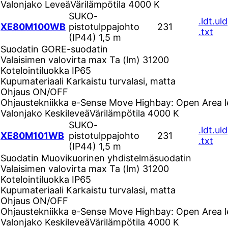
Valonjako
Leveä
Värilämpötila
4000 K
SUKO-
.ldt
.uld
XE80M100WB
pistotulppajohto
231
.txt
(IP44) 1,5 m
Suodatin
GORE-suodatin
Valaisimen valovirta max Ta (lm)
31200
Kotelointiluokka
IP65
Kupumateriaali
Karkaistu turvalasi, matta
Ohjaus
ON/OFF
Ohjaustekniikka
e-Sense Move Highbay: Open Area l
Valonjako
Keskileveä
Värilämpötila
4000 K
SUKO-
.ldt
.uld
XE80M101WB
pistotulppajohto
231
.txt
(IP44) 1,5 m
Suodatin
Muovikuorinen yhdistelmäsuodatin
Valaisimen valovirta max Ta (lm)
31200
Kotelointiluokka
IP65
Kupumateriaali
Karkaistu turvalasi, matta
Ohjaus
ON/OFF
Ohjaustekniikka
e-Sense Move Highbay: Open Area l
Valonjako
Keskileveä
Värilämpötila
4000 K