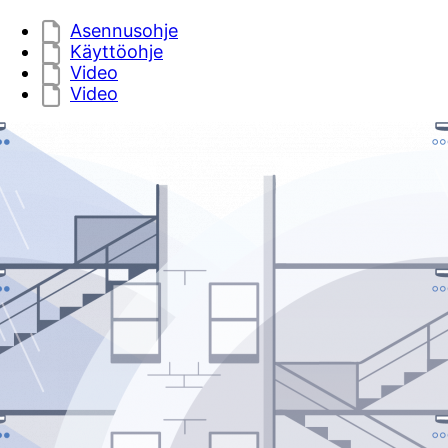
Asennusohje
Käyttöohje
Video
Video