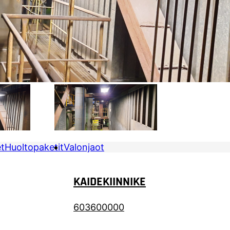
et
Huoltopaketit
Valonjaot
KAIDEKIINNIKE
603600000