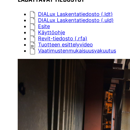
DIALux Laskentatiedosto (.ldt)
DIALux Laskentatiedosto (.uld)
Esite
Käyttöohje
Revit-tiedosto (.rfa)
Tuotteen esittelyvideo
Vaatimustenmukaisuusvakuutus