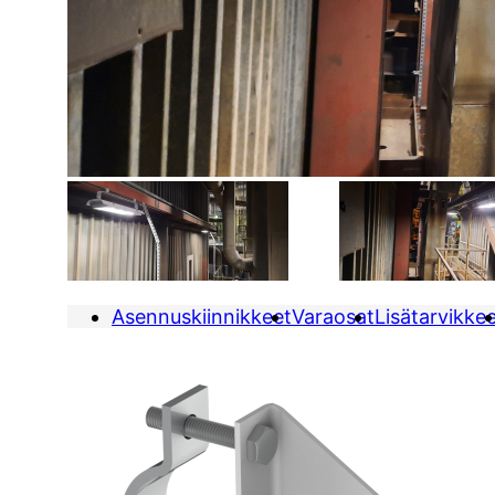
Asennuskiinnikkeet
Varaosat
Lisätarvikke