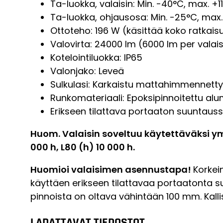
Ta-luokka, valaisin: Min. -40°C, max. +
Ta-luokka, ohjausosa: Min. -25°C, max
Ottoteho: 196 W (käsittää koko ratkaisun
Valovirta: 24000 lm (6000 lm per valais
Kotelointiluokka: IP65
Valonjako: Leveä
Sulkulasi: Karkaistu mattahimmennetty
Runkomateriaali: Epoksipinnoitettu alum
Erikseen tilattava portaaton suuntau
Huom. Valaisin soveltuu käytettäväksi ym
000 h, L80 (h) 10 000 h.
Huomioi valaisimen asennustapa!
Korkei
käyttäen erikseen tilattavaa portaatonta 
pinnoista on oltava vähintään 100 mm. Kal
LADATTAVAT TIEDOSTOT