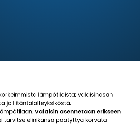
 korkeimmista lämpötiloista; valaisinosan
 ja liitäntälaiteyksiköstä.
n lämpötilaan.
Valaisin asennetaan erikseen
ei tarvitse elinikänsä päätyttyä korvata