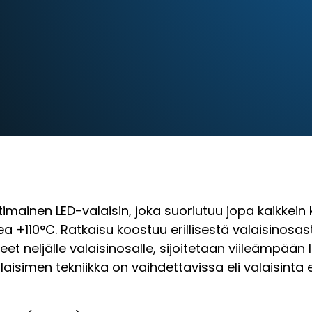
imainen LED-valaisin, joka suoriutuu jopa kaikkein
110°C. Ratkaisu koostuu erillisestä valaisinosasta
itteet neljälle valaisinosalle, sijoitetaan viileämpää
laisimen tekniikka on vaihdettavissa eli valaisinta 