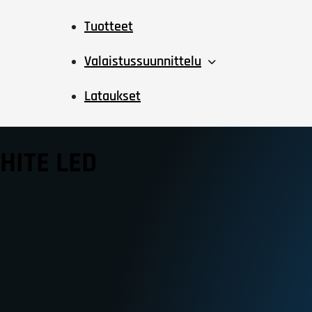
Tuotteet
Valaistussuunnittelu
Lataukset
HITE LED