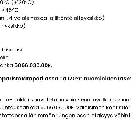
110°C (+120°C)
. +45°C
 l. 4 valaisinosaa ja liitäntälaiteyksikkö)
inyksikkö)
 tasolasi
iini
ssanka
6066.030.00E.
päristölämpötilassa Ta 120°C huomioiden laskenn
n Ta-luokka saavutetaan vain seuraavalla asennus
suuntaussankaa 6066.030.00E. Valaisimen kohtisuor
listettaessa lähimmän rungon osan etäisyys vähi