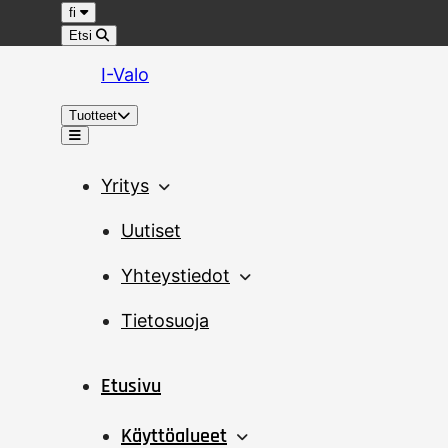
Hyppää sisältöön
Kieli
fi
Etsi
I-Valo
Tuotteet
Valikko
Yritys
Uutiset
Yhteystiedot
Tietosuoja
Etusivu
Käyttöalueet