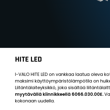
HITE LED
I-VALO HITE LED on vankkaa laatua oleva kot
maksimi käyttöympäristölämpötila on huikea +
Liitäntälaiteyksikkö, joka sisältää liitäntäla
myytävällä kiinnikkeellä 6066.030.00E.
Va
kokonaan uudella.