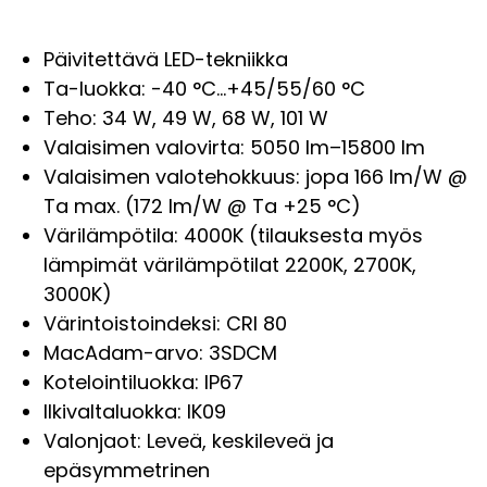
Päivitettävä LED-tekniikka
Ta-luokka: -40 °C...+45/55/60 °C
Teho: 34 W, 49 W, 68 W, 101 W
Valaisimen valovirta: 5050 lm–15800 lm
Valaisimen valotehokkuus: jopa 166 lm/W @
Ta max. (172 lm/W @ Ta +25 °C)
Värilämpötila: 4000K (tilauksesta myös
lämpimät värilämpötilat 2200K, 2700K,
3000K)
Värintoistoindeksi: CRI 80
MacAdam-arvo: 3SDCM
Kotelointiluokka: IP67
Ilkivaltaluokka: IK09
Valonjaot: Leveä, keskileveä ja
epäsymmetrinen