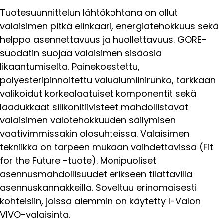
Tuotesuunnittelun lähtökohtana on ollut
valaisimen pitkä elinkaari, energiatehokkuus sekä
helppo asennettavuus ja huollettavuus. GORE-
suodatin suojaa valaisimen sisäosia
likaantumiselta. Painekoestettu,
polyesteripinnoitettu valualumiinirunko, tarkkaan
valikoidut korkealaatuiset komponentit sekä
laadukkaat silikonitiivisteet mahdollistavat
valaisimen valotehokkuuden säilymisen
vaativimmissakin olosuhteissa. Valaisimen
tekniikka on tarpeen mukaan vaihdettavissa (Fit
for the Future -tuote). Monipuoliset
asennusmahdollisuudet erikseen tilattavilla
asennuskannakkeilla. Soveltuu erinomaisesti
kohteisiin, joissa aiemmin on käytetty I-Valon
VIVO-valaisinta.