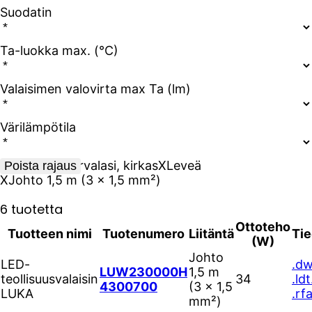
Suodatin
Ta-luokka max. (°C)
Valaisimen valovirta max Ta (lm)
Värilämpötila
X
Karkaistu turvalasi, kirkas
X
Leveä
Poista rajaus
X
Johto 1,5 m (3 × 1,5 mm²)
6 tuotetta
Ottoteho
Tuotteen nimi
Tuotenumero
Liitäntä
Tie
(W)
Johto
LED-
.d
LUW230000H
1,5 m
teollisuusvalaisin
34
.ldt
4300700
(3 × 1,5
LUKA
.rf
mm²)