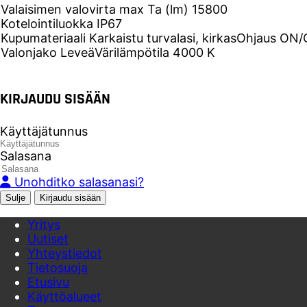
Valaisimen valovirta max Ta (lm)
15800
Kotelointiluokka
IP67
Kupumateriaali
Karkaistu turvalasi, kirkas
Ohjaus
ON/
Valonjako
Leveä
Värilämpötila
4000 K
KIRJAUDU SISÄÄN
Käyttäjätunnus
Salasana
Unohditko salasanasi?
Sulje
Yritys
Uutiset
Yhteystiedot
Tietosuoja
Etusivu
Käyttöalueet