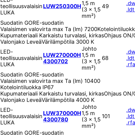
1,5 m
.d
teollisuusvalaisin
LUW250300H
49
(3 × 1,5
.ldt
LUKA
mm²)
Suodatin
GORE-suodatin
Valaisimen valovirta max Ta (lm)
7200
Kotelointiluok
Kupumateriaali
Karkaistu turvalasi, kirkas
Ohjaus
ON/
Valonjako
Leveä
Värilämpötila
3000 K
Johto
LED-
.d
LUW270000H
1,5 m
teollisuusvalaisin
68
.ldt
4300702
(3 × 1,5
LUKA
.rf
mm²)
Suodatin
GORE-suodatin
Valaisimen valovirta max Ta (lm)
10400
Kotelointiluokka
IP67
Kupumateriaali
Karkaistu turvalasi, kirkas
Ohjaus
ON/
Valonjako
Leveä
Värilämpötila
4000 K
Johto
LED-
.d
LUW370000H
1,5 m
teollisuusvalaisin
101
.ldt
4300780
(3 × 1,5
LUKA
.rf
mm²)
Suodatin
GORE-suodatin