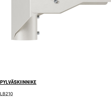
PYLVÄSKIINNIKE
LB210