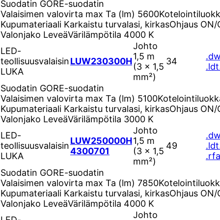
Suodatin
GORE-suodatin
Valaisimen valovirta max Ta (lm)
5600
Kotelointiluok
Kupumateriaali
Karkaistu turvalasi, kirkas
Ohjaus
ON/
Valonjako
Leveä
Värilämpötila
4000 K
Johto
LED-
1,5 m
.d
teollisuusvalaisin
LUW230300H
34
(3 × 1,5
.ldt
LUKA
mm²)
Suodatin
GORE-suodatin
Valaisimen valovirta max Ta (lm)
5100
Kotelointiluok
Kupumateriaali
Karkaistu turvalasi, kirkas
Ohjaus
ON/
Valonjako
Leveä
Värilämpötila
3000 K
Johto
LED-
.d
LUW250000H
1,5 m
teollisuusvalaisin
49
.ldt
4300701
(3 × 1,5
LUKA
.rf
mm²)
Suodatin
GORE-suodatin
Valaisimen valovirta max Ta (lm)
7850
Kotelointiluok
Kupumateriaali
Karkaistu turvalasi, kirkas
Ohjaus
ON/
Valonjako
Leveä
Värilämpötila
4000 K
Johto
LED-