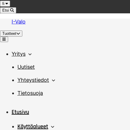
Hyppää sisältöön
Kieli
fi
Etsi
I-Valo
Tuotteet
Valikko
Yritys
Uutiset
Yhteystiedot
Tietosuoja
Etusivu
Käyttöalueet