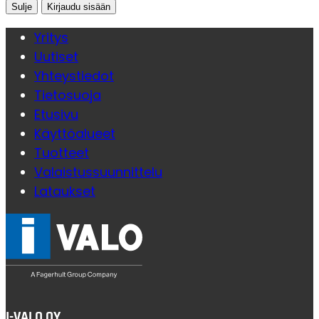
Sulje
Yritys
Uutiset
Yhteystiedot
Tietosuoja
Etusivu
Käyttöalueet
Tuotteet
Valaistussuunnittelu
Lataukset
I-VALO OY