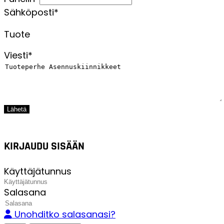
Sähköposti*
Tuote
Viesti*
Lähetä
KIRJAUDU SISÄÄN
Käyttäjätunnus
Salasana
Unohditko salasanasi?