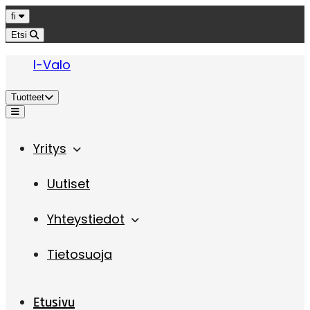
Hyppää sisältöön
Kieli
fi
Etsi
I-Valo
Tuotteet
Valikko
Yritys
Uutiset
Yhteystiedot
Tietosuoja
Etusivu