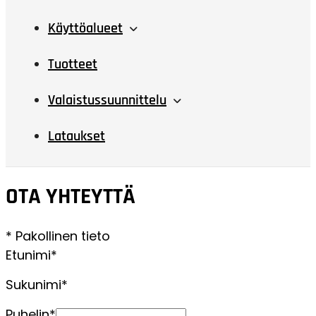
Käyttöalueet
Tuotteet
Valaistussuunnittelu
Lataukset
OTA YHTEYTTÄ
* Pakollinen tieto
Etunimi*
Sukunimi*
Puhelin*